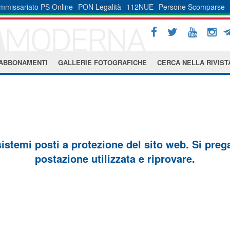
mmissariato PS Online
PON Legalità
112NUE
Persone Scomparse
ABBONAMENTI
GALLERIE FOTOGRAFICHE
CERCA NELLA RIVIST
sistemi posti a protezione del sito web. Si prega 
postazione utilizzata e riprovare.