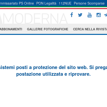
mmissariato PS Online
PON Legalità
112NUE
Persone Scomparse
ABBONAMENTI
GALLERIE FOTOGRAFICHE
CERCA NELLA RIVIST
sistemi posti a protezione del sito web. Si prega 
postazione utilizzata e riprovare.