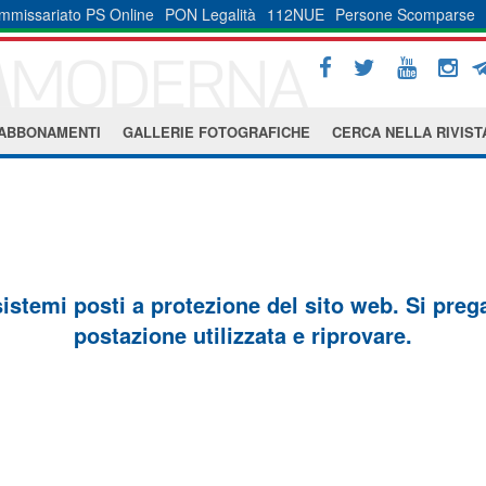
mmissariato PS Online
PON Legalità
112NUE
Persone Scomparse
ABBONAMENTI
GALLERIE FOTOGRAFICHE
CERCA NELLA RIVIST
sistemi posti a protezione del sito web. Si prega 
postazione utilizzata e riprovare.