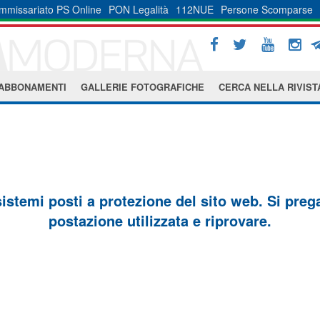
mmissariato PS Online
PON Legalità
112NUE
Persone Scomparse
ABBONAMENTI
GALLERIE FOTOGRAFICHE
CERCA NELLA RIVIST
sistemi posti a protezione del sito web. Si prega 
postazione utilizzata e riprovare.